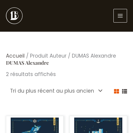
Aller
au
contenu
Accueil
/ Produit Auteur / DUMAS Alexandre
DUMAS Alexandre
Trié
2 résultats affichés
du
plus
récent
au
plus
ancien