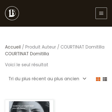
Aller
au
contenu
Accueil
/ Produit Auteur / COURTINAT Domitilla
COURTINAT Domitilla
Voici le seul résultat