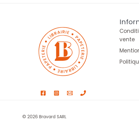
Infor
Condit
vente
Mentio
Politiq
© 2026 Bravard SARL