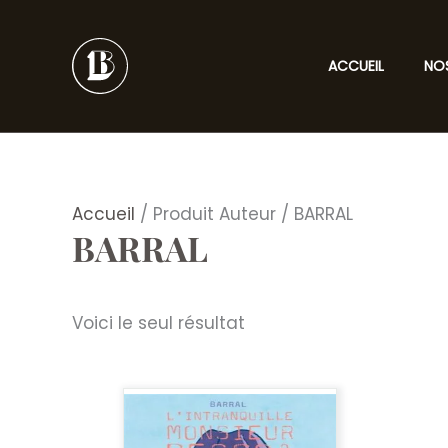
Aller
au
contenu
ACCUEIL
NO
Accueil
/ Produit Auteur / BARRAL
BARRAL
Voici le seul résultat