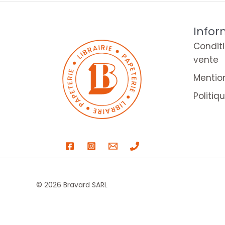
Infor
Condit
vente
Mentio
Politiq
© 2026 Bravard SARL