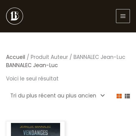
Aller
au
contenu
Accueil
/ Produit Auteur / BANNALEC Jean-Luc
BANNALEC Jean-Luc
Voici le seul résultat