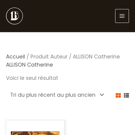
Aller
au
contenu
Accueil
/ Produit Auteur / ALLISON Catherine
ALLISON Catherine
Voici le seul résultat